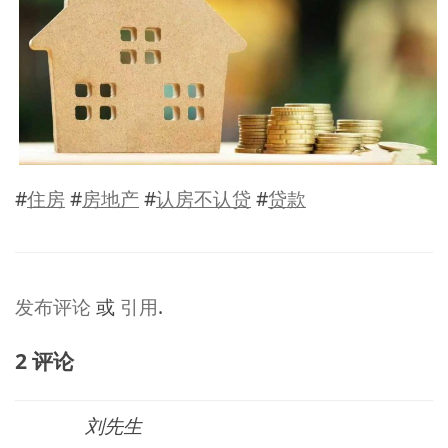
#
住房
#
房地产
#
认房不认贷
#
贷款
发布评论
或
引用
.
2 评论
刘先生