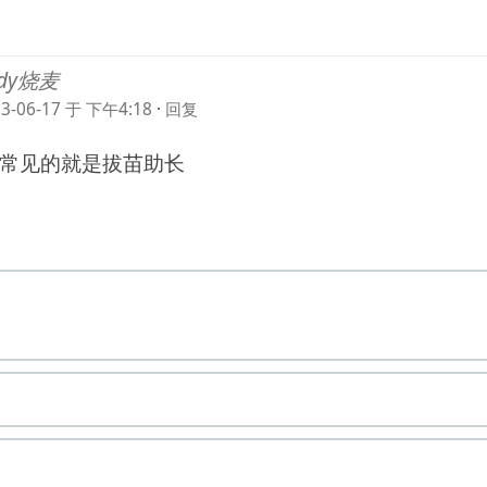
ndy烧麦
23-06-17 于 下午4:18
·
回复
常见的就是拔苗助长